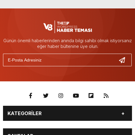
Günün önemli haberlerinden anında bilgi sahibi olmak istiyorsanız
eğer haber bültenine üye olun.
KATEGORİLER
Güncel
Polis Adliye