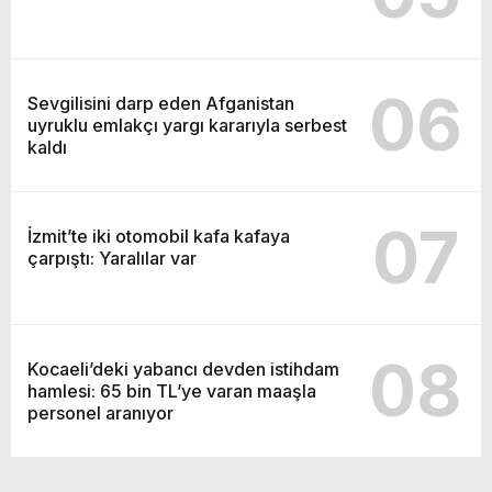
06
Sevgilisini darp eden Afganistan
uyruklu emlakçı yargı kararıyla serbest
kaldı
07
İzmit’te iki otomobil kafa kafaya
çarpıştı: Yaralılar var
08
Kocaeli’deki yabancı devden istihdam
hamlesi: 65 bin TL’ye varan maaşla
personel aranıyor