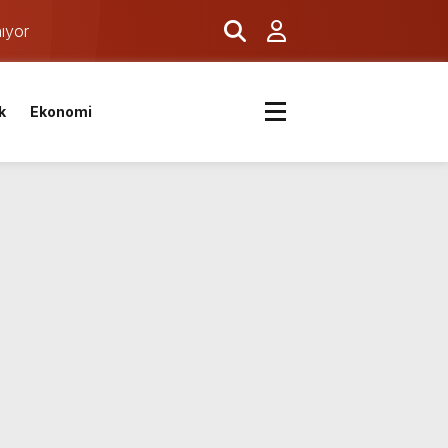
ıyor
k
Ekonomi
ş