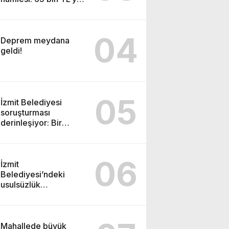
varan maaşla
personel aranıyor
04
Deprem meydana
geldi!
05
İzmit Belediyesi
soruşturması
derinleşiyor: Bir
tutuklama daha!
06
İzmit
Belediyesi’ndeki
usulsüzlük
incelemesinde sarsıcı
beyanlar!
Mahallede büyük