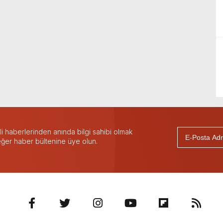
 haberlerinden anında bilgi sahibi olmak
 eğer haber bültenine üye olun.