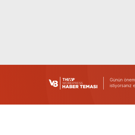
Günün önemli
istiyorsanız