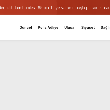
den istihdam hamlesi: 65 bin TL’ye varan maaşla personel aran
ası derinleşiyor: Bir tutuklama daha!
Güncel
Polis Adliye
Ulusal
Siyaset
Sağlı
lsüzlük incelemesinde sarsıcı beyanlar!
orku dolu anlar yaşandı
şkanları belli oldu
ıklama: Hürriyet gözaltına alınmadan önce soruşturma başlatmı
 maçı öncesi şok gelişme: Lisans işlemleri durduruldu!
nistan uyruklu emlakçı yargı kararıyla serbest kaldı