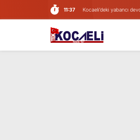
11:37
Kocaeli’deki yabancı dev
11:00
Deprem meydana geldi!
10:55
İzmit Belediyesi soruşturm
10:13
İzmit Belediyesi’ndeki usu
23:46
Mahallede büyük panik: K
19:55
YENİ Parti Kocaeli İlçe Ba
18:02
İzmit Belediyesi’nden aç
16:24
Kocaelispor’da Başakşehir
13:49
Sevgilisini darp eden Afga