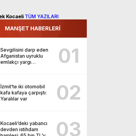
ek Kocaeli
TÜM YAZILARI
MANŞET HABERLERİ
01
Sevgilisini darp eden
Afganistan uyruklu
emlakçı yargı
kararıyla serbest
kaldı
02
İzmit’te iki otomobil
kafa kafaya çarpıştı:
Yaralılar var
03
Kocaeli’deki yabancı
devden istihdam
hamlesi: 65 bin TL’ye