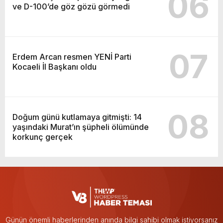
06
ve D-100’de göz gözü görmedi
07
Erdem Arcan resmen YENİ Parti
Kocaeli İl Başkanı oldu
08
Doğum günü kutlamaya gitmişti: 14
yaşındaki Murat’ın şüpheli ölümünde
korkunç gerçek
Günün önemli haberlerinden anında bilgi sahibi olmak istiyorsanız