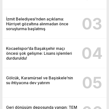
03
İzmit Belediyesi’nden açıklama:
Hürriyet gözaltına alınmadan önce
soruşturma başlatmış
04
Kocaelispor’da Başakşehir maçı
öncesi şok gelişme: Lisans işlemleri
durduruldu!
05
Gölcük, Karamürsel ve Başiskele’nin
su ihtiyacına dev yatırım
Geri dönüşüm deposunda yangın: TEM