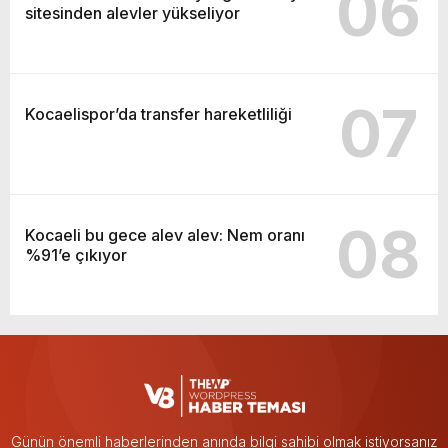
06
sitesinden alevler yükseliyor
07
Kocaelispor’da transfer hareketliliği
08
Kocaeli bu gece alev alev: Nem oranı
%91’e çıkıyor
Günün önemli haberlerinden anında bilgi sahibi olmak istiyorsanız