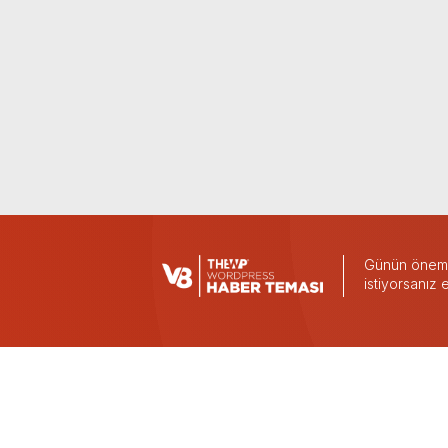
Günün önemli
istiyorsanız