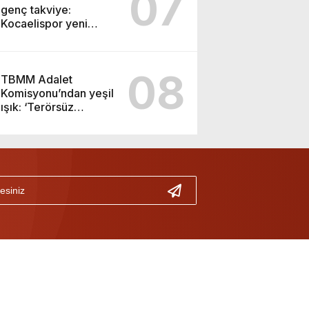
07
genç takviye:
Kocaelispor yeni
transferini duyurdu
08
TBMM Adalet
Komisyonu’ndan yeşil
ışık: ‘Terörsüz
Türkiye’ yasa teklifi
geçti