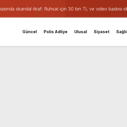
asında skandal itiraf: Ruhsat için 30 bin TL ve video baskısı id
on tıra çarptı, sürücü sıkıştı
Güncel
Polis Adliye
Ulusal
Siyaset
Sağlı
ev buluşma: İl kongresinin tarihi ve yeri açıklandı
ç takviye: Kocaelispor yeni transferini duyurdu
n yeşil ışık: ‘Terörsüz Türkiye’ yasa teklifi geçti
coşkuyla açtı
eme kazaya karıştı
 alevler yükseldi: Kaynak kıvılcımı evi yaktı