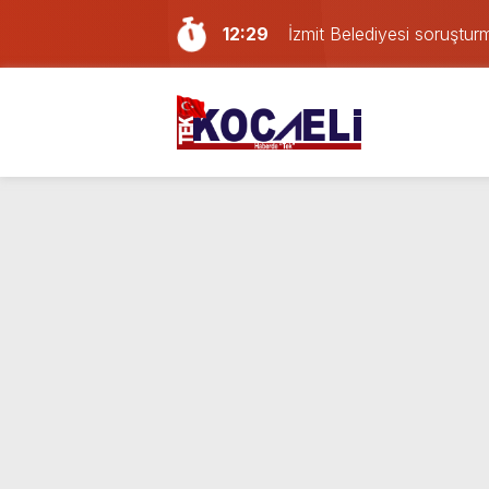
12:29
İzmit Belediyesi soruşturm
12:21
Deprem oldu!
12:09
İzmit D-100’de Kaza: Kamy
11:38
MHP Kocaeli teşkilatında d
11:02
Körfez hücum hattına gen
10:29
TBMM Adalet Komisyonu’nda
23:58
Kocaelispor yeni sezonu 
23:24
Kocaeli’de 3 araç zincirl
13:34
Kocaeli’de çatı tadilatında