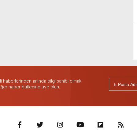
 haberlerinden anında bilgi sahibi olmak
 eğer haber bültenine üye olun.