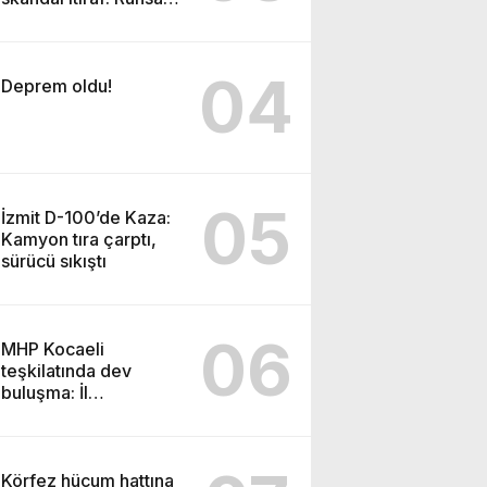
için 30 bin TL ve
video baskısı iddiası
04
Deprem oldu!
05
İzmit D-100’de Kaza:
Kamyon tıra çarptı,
sürücü sıkıştı
06
MHP Kocaeli
teşkilatında dev
buluşma: İl
kongresinin tarihi ve
yeri açıklandı
Körfez hücum hattına