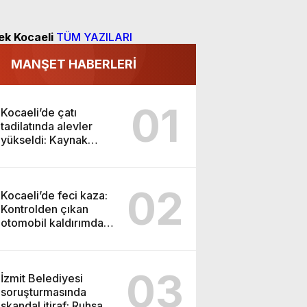
ek Kocaeli
TÜM YAZILARI
MANŞET HABERLERİ
01
Kocaeli’de çatı
tadilatında alevler
yükseldi: Kaynak
kıvılcımı evi yaktı
02
Kocaeli’de feci kaza:
Kontrolden çıkan
otomobil kaldırımdaki
yayaları ezdi
03
İzmit Belediyesi
soruşturmasında
skandal itiraf: Ruhsat