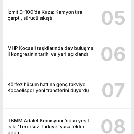
05
İzmit D-100’de Kaza: Kamyon tıra
çarptı, sürücü sıkıştı
06
MHP Kocaeli teşkilatında dev buluşma:
İl kongresinin tarihi ve yeri açıklandı
07
Körfez hücum hattına genç takviye:
Kocaelispor yeni transferini duyurdu
08
TBMM Adalet Komisyonu’ndan yeşil
ışık: ‘Terörsüz Türkiye’ yasa teklifi
geçti