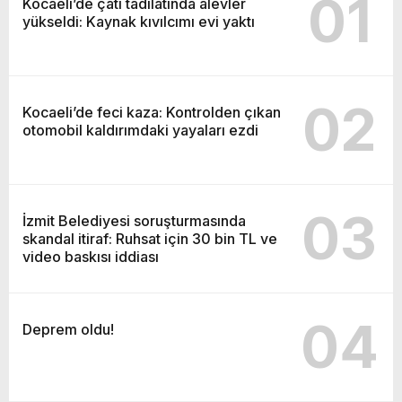
01
Kocaeli’de çatı tadilatında alevler
yükseldi: Kaynak kıvılcımı evi yaktı
02
Kocaeli’de feci kaza: Kontrolden çıkan
otomobil kaldırımdaki yayaları ezdi
03
İzmit Belediyesi soruşturmasında
skandal itiraf: Ruhsat için 30 bin TL ve
video baskısı iddiası
04
Deprem oldu!