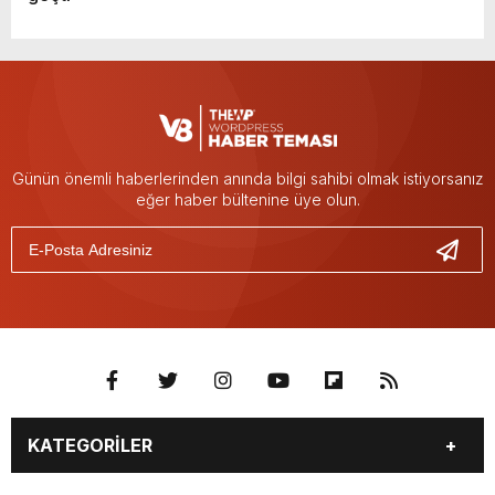
Günün önemli haberlerinden anında bilgi sahibi olmak istiyorsanız
eğer haber bültenine üye olun.
KATEGORİLER