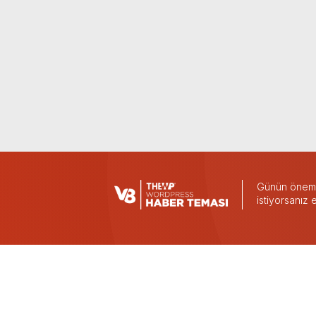
Günün önemli
istiyorsanız