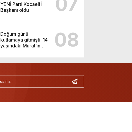
07
YENİ Parti Kocaeli İl
Başkanı oldu
08
Doğum günü
kutlamaya gitmişti: 14
yaşındaki Murat’ın
şüpheli ölümünde
korkunç gerçek