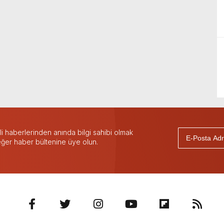
 haberlerinden anında bilgi sahibi olmak
 eğer haber bültenine üye olun.