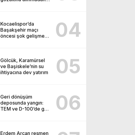
önce soruşturma
başlatmış
04
Kocaelispor’da
Başakşehir maçı
öncesi şok gelişme:
Lisans işlemleri
durduruldu!
05
Gölcük, Karamürsel
ve Başiskele’nin su
ihtiyacına dev yatırım
06
Geri dönüşüm
deposunda yangın:
TEM ve D-100’de göz
gözü görmedi
Erdem Arcan resmen