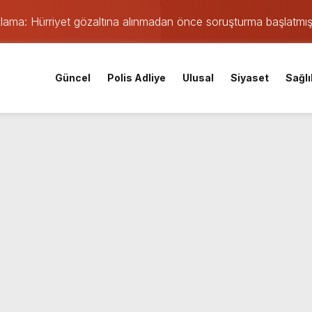
ıklama: Hürriyet gözaltına alınmadan önce soruşturma başlatmı
 maçı öncesi şok gelişme: Lisans işlemleri durduruldu!
iskele’nin su ihtiyacına dev yatırım
Güncel
Polis Adliye
Ulusal
Siyaset
Sağlı
 yangın: TEM ve D-100’de göz gözü görmedi
Parti Kocaeli İl Başkanı oldu
mişti: 14 yaşındaki Murat’ın şüpheli ölümünde korkunç gerçe
 saatte rekor başvuru
gın: Sanayi sitesinden alevler yükseliyor
orku dolu anlar yaşandı