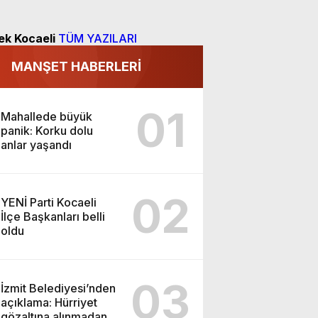
ek Kocaeli
TÜM YAZILARI
MANŞET HABERLERİ
01
Mahallede büyük
panik: Korku dolu
anlar yaşandı
02
YENİ Parti Kocaeli
İlçe Başkanları belli
oldu
03
İzmit Belediyesi’nden
açıklama: Hürriyet
gözaltına alınmadan