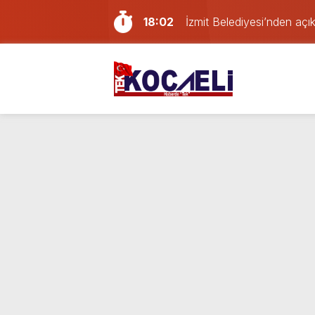
18:02
İzmit Belediyesi’nden aç
16:24
Kocaelispor’da Başakşehir
21:59
Gölcük, Karamürsel ve Baş
21:29
Geri dönüşüm deposunda
16:20
Erdem Arcan resmen YENİ 
14:13
Doğum günü kutlamaya git
13:55
Paraf Körfez karta ilk 24
12:39
Son dakika Kocaeli’de yan
23:46
Mahallede büyük panik: K