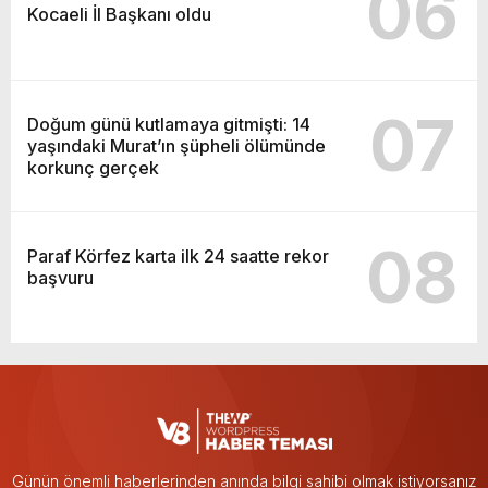
06
Kocaeli İl Başkanı oldu
07
Doğum günü kutlamaya gitmişti: 14
yaşındaki Murat’ın şüpheli ölümünde
korkunç gerçek
08
Paraf Körfez karta ilk 24 saatte rekor
başvuru
Günün önemli haberlerinden anında bilgi sahibi olmak istiyorsanız