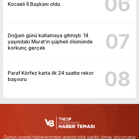
06
Kocaeli İl Başkanı oldu
07
Doğum günü kutlamaya gitmişti: 14
yaşındaki Murat’ın şüpheli ölümünde
korkunç gerçek
08
Paraf Körfez karta ilk 24 saatte rekor
başvuru
Günün önemli haberlerinden anında bilgi sahibi olmak istiyorsanız