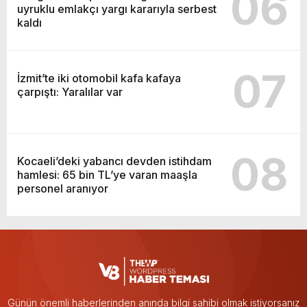
06
uyruklu emlakçı yargı kararıyla serbest
kaldı
07
İzmit’te iki otomobil kafa kafaya
çarpıştı: Yaralılar var
08
Kocaeli’deki yabancı devden istihdam
hamlesi: 65 bin TL’ye varan maaşla
personel aranıyor
Günün önemli haberlerinden anında bilgi sahibi olmak istiyorsanız