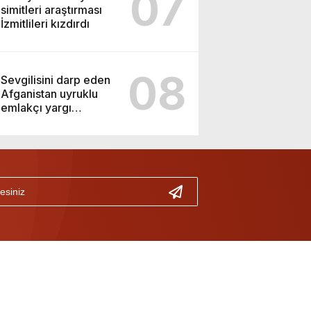
07
simitleri araştırması
İzmitlileri kızdırdı
08
Sevgilisini darp eden
Afganistan uyruklu
emlakçı yargı
kararıyla serbest
kaldı