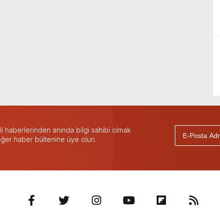
 haberlerinden anında bilgi sahibi olmak
 eğer haber bültenine üye olun.