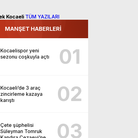
ek Kocaeli
TÜM YAZILARI
MANŞET HABERLERİ
01
Kocaelispor yeni
sezonu coşkuyla açtı
02
Kocaeli’de 3 araç
zincirleme kazaya
karıştı
03
Çete şüphelisi
Süleyman Tomruk
Kandıra Cezaevi’ne