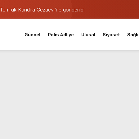
Tomruk Kandıra Cezaevi’ne gönderildi
rşılaşmasının tarihi ve saati açıklandı
aeli Adliyesi’ne getirildi
Güncel
Polis Adliye
Ulusal
Siyaset
Sağlı
fer!
araştırması İzmitlileri kızdırdı
nistan uyruklu emlakçı yargı kararıyla serbest kaldı
kafaya çarpıştı: Yaralılar var
den istihdam hamlesi: 65 bin TL’ye varan maaşla personel aran
coşkuyla açtı