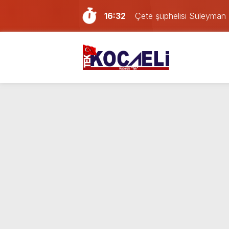
16:32
Çete şüphelisi Süleyman 
16:11
Kocaelispor – Amedspor ka
15:43
Firari Süleyman Tomruk Koc
14:40
Kocaelispor’da yeni trans
14:13
Türkiye’nin en iyi simitleri 
13:49
Sevgilisini darp eden Afga
12:57
İzmit’te iki otomobil kafa 
11:37
Kocaeli’deki yabancı dev
23:58
Kocaelispor yeni sezonu 