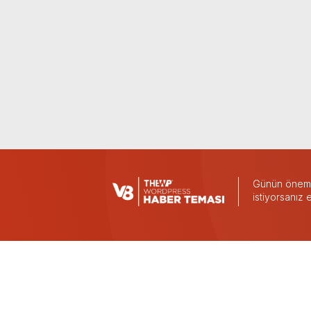
Günün önemli
istiyorsanız