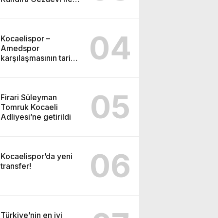
gönderildi
04
Kocaelispor –
Amedspor
karşılaşmasının tarihi
ve saati açıklandı
05
Firari Süleyman
Tomruk Kocaeli
Adliyesi’ne getirildi
06
Kocaelispor’da yeni
transfer!
Türkiye’nin en iyi