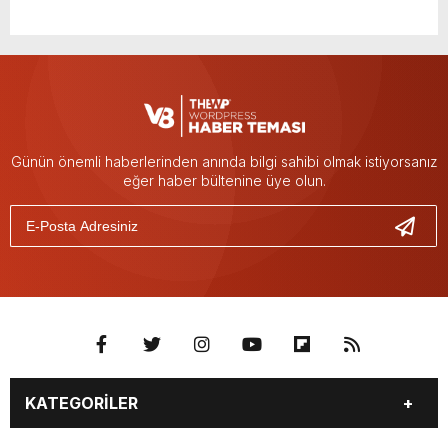
Günün önemli haberlerinden anında bilgi sahibi olmak istiyorsanız
eğer haber bültenine üye olun.
KATEGORİLER