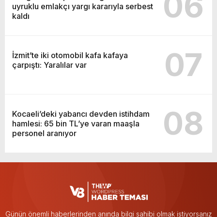
06
uyruklu emlakçı yargı kararıyla serbest
kaldı
07
İzmit’te iki otomobil kafa kafaya
çarpıştı: Yaralılar var
08
Kocaeli’deki yabancı devden istihdam
hamlesi: 65 bin TL’ye varan maaşla
personel aranıyor
Günün önemli haberlerinden anında bilgi sahibi olmak istiyorsanız