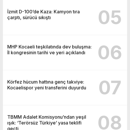
05
İzmit D-100’de Kaza: Kamyon tıra
çarptı, sürücü sıkıştı
06
MHP Kocaeli teşkilatında dev buluşma:
İl kongresinin tarihi ve yeri açıklandı
07
Körfez hücum hattına genç takviye:
Kocaelispor yeni transferini duyurdu
08
TBMM Adalet Komisyonu’ndan yeşil
ışık: ‘Terörsüz Türkiye’ yasa teklifi
geçti