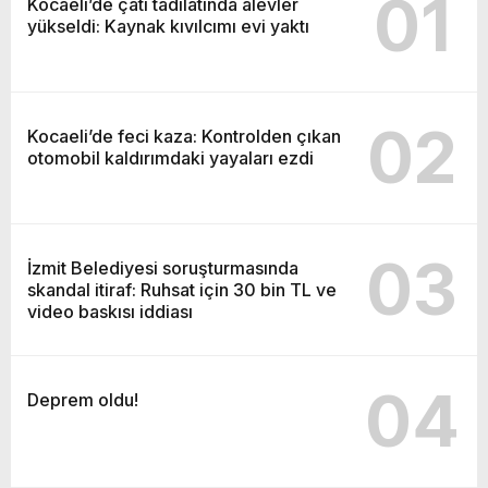
01
Kocaeli’de çatı tadilatında alevler
yükseldi: Kaynak kıvılcımı evi yaktı
02
Kocaeli’de feci kaza: Kontrolden çıkan
otomobil kaldırımdaki yayaları ezdi
03
İzmit Belediyesi soruşturmasında
skandal itiraf: Ruhsat için 30 bin TL ve
video baskısı iddiası
04
Deprem oldu!