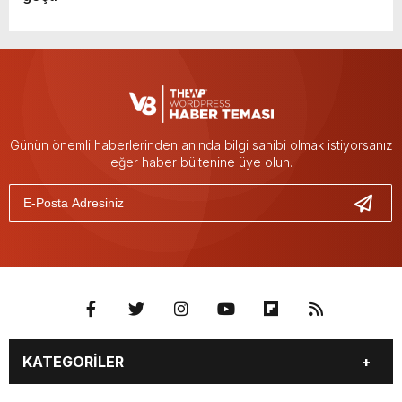
Günün önemli haberlerinden anında bilgi sahibi olmak istiyorsanız
eğer haber bültenine üye olun.
KATEGORİLER