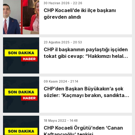
30 Haziran 2026 - 22:26
CHP Kocaeli’de iki ilçe başkanı
görevden alındı
23 Ağustos 2025 - 20:53
CHP il başkanının paylaştığı işçiden
tokat gibi cevap: “Hakkımızı helal
etmiyoruz”
09 Kasım 2024 - 21:14
CHP’den Başkan Büyükakın’a şok
sözler: ‘Kaçmayı bırakın, sandıkta
buluşalım’
18 Mayıs 2022 - 14:48
CHP Kocaeli Örgütü’nden ‘Canan
Kaftancıoğlu’ tepkisi