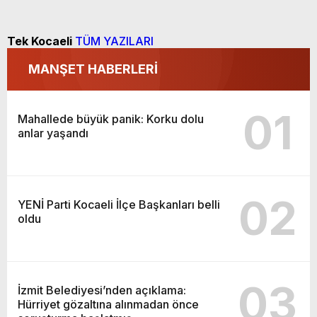
Tek Kocaeli
TÜM YAZILARI
MANŞET HABERLERİ
01
Mahallede büyük panik: Korku dolu
anlar yaşandı
02
YENİ Parti Kocaeli İlçe Başkanları belli
oldu
03
İzmit Belediyesi’nden açıklama:
Hürriyet gözaltına alınmadan önce