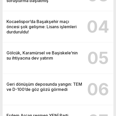
soruşturma başlatmış
04
Kocaelispor’da Başakşehir maçı
öncesi şok gelişme: Lisans işlemleri
durduruldu!
05
Gölcük, Karamürsel ve Başiskele’nin
su ihtiyacına dev yatırım
06
Geri dönüşüm deposunda yangın: TEM
ve D-100’de göz gözü görmedi
Erdem Arcan resmen YENİ Parti