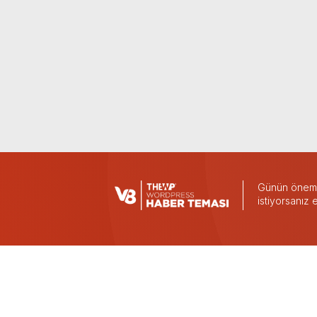
Günün önemli
istiyorsanız