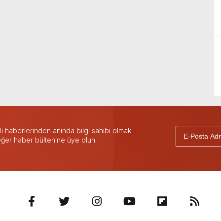
 haberlerinden anında bilgi sahibi olmak
 eğer haber bültenine üye olun.