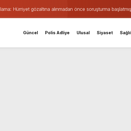
ıklama: Hürriyet gözaltına alınmadan önce soruşturma başlatmı
 maçı öncesi şok gelişme: Lisans işlemleri durduruldu!
iskele’nin su ihtiyacına dev yatırım
Güncel
Polis Adliye
Ulusal
Siyaset
Sağlı
 yangın: TEM ve D-100’de göz gözü görmedi
Parti Kocaeli İl Başkanı oldu
mişti: 14 yaşındaki Murat’ın şüpheli ölümünde korkunç gerçe
 saatte rekor başvuru
gın: Sanayi sitesinden alevler yükseliyor
orku dolu anlar yaşandı