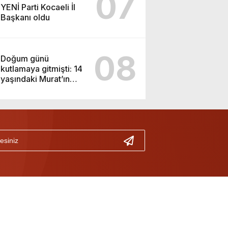
07
YENİ Parti Kocaeli İl
Başkanı oldu
08
Doğum günü
kutlamaya gitmişti: 14
yaşındaki Murat’ın
şüpheli ölümünde
korkunç gerçek