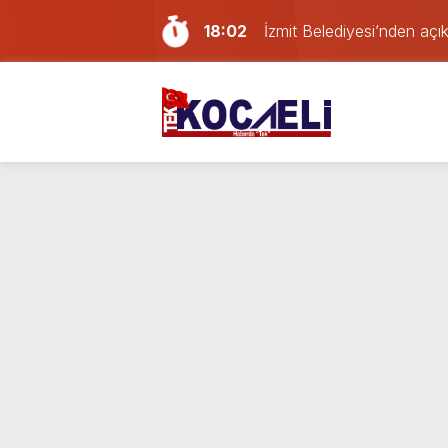
18:02
İzmit Belediyesi’nden aç
16:24
Kocaelispor’da Başakşehir
21:59
Gölcük, Karamürsel ve Baş
21:29
Geri dönüşüm deposunda
16:20
Erdem Arcan resmen YENİ 
14:13
Doğum günü kutlamaya git
13:55
Paraf Körfez karta ilk 24
12:39
Son dakika Kocaeli’de yan
23:46
Mahallede büyük panik: K