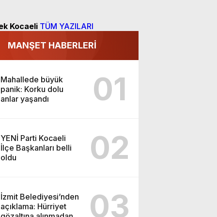
ek Kocaeli
TÜM YAZILARI
MANŞET HABERLERİ
01
Mahallede büyük
panik: Korku dolu
anlar yaşandı
02
YENİ Parti Kocaeli
İlçe Başkanları belli
oldu
03
İzmit Belediyesi’nden
açıklama: Hürriyet
gözaltına alınmadan