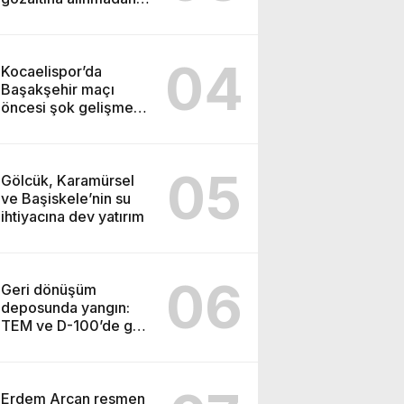
önce soruşturma
başlatmış
04
Kocaelispor’da
Başakşehir maçı
öncesi şok gelişme:
Lisans işlemleri
durduruldu!
05
Gölcük, Karamürsel
ve Başiskele’nin su
ihtiyacına dev yatırım
06
Geri dönüşüm
deposunda yangın:
TEM ve D-100’de göz
gözü görmedi
Erdem Arcan resmen