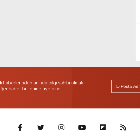
 haberlerinden anında bilgi sahibi olmak
 eğer haber bültenine üye olun.