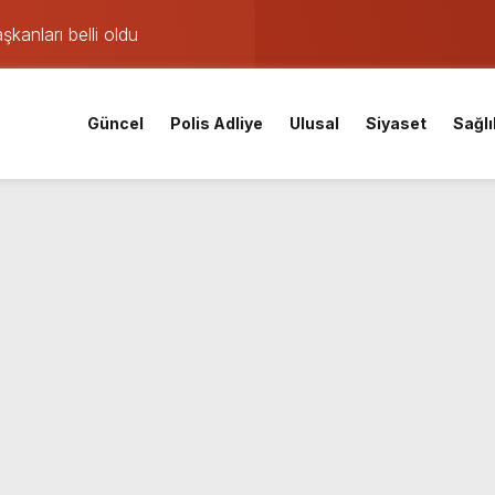
şkanları belli oldu
ıklama: Hürriyet gözaltına alınmadan önce soruşturma başlatmı
 maçı öncesi şok gelişme: Lisans işlemleri durduruldu!
Güncel
Polis Adliye
Ulusal
Siyaset
Sağlı
iskele’nin su ihtiyacına dev yatırım
 yangın: TEM ve D-100’de göz gözü görmedi
Parti Kocaeli İl Başkanı oldu
mişti: 14 yaşındaki Murat’ın şüpheli ölümünde korkunç gerçe
 saatte rekor başvuru
lsüzlük incelemesinde sarsıcı beyanlar!