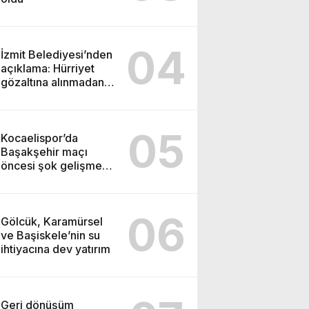
04
İzmit Belediyesi’nden
açıklama: Hürriyet
gözaltına alınmadan
önce soruşturma
başlatmış
05
Kocaelispor’da
Başakşehir maçı
öncesi şok gelişme:
Lisans işlemleri
durduruldu!
06
Gölcük, Karamürsel
ve Başiskele’nin su
ihtiyacına dev yatırım
Geri dönüşüm