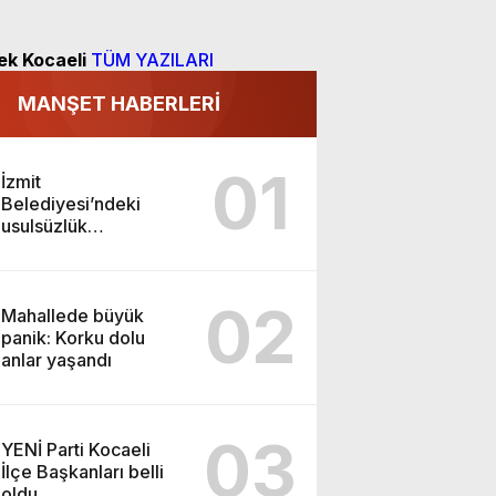
ek Kocaeli
TÜM YAZILARI
MANŞET HABERLERİ
01
İzmit
Belediyesi’ndeki
usulsüzlük
incelemesinde sarsıcı
beyanlar!
02
Mahallede büyük
panik: Korku dolu
anlar yaşandı
03
YENİ Parti Kocaeli
İlçe Başkanları belli
oldu