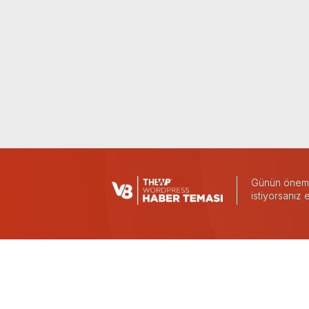
Günün önemli
istiyorsanız