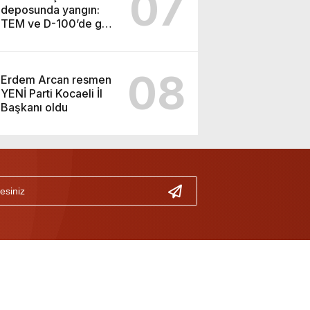
07
deposunda yangın:
TEM ve D-100’de göz
gözü görmedi
08
Erdem Arcan resmen
YENİ Parti Kocaeli İl
Başkanı oldu