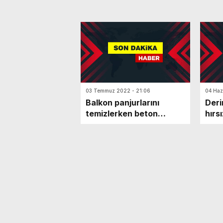
03 Temmuz 2022 - 21:06
04 Haz
Balkon panjurlarını
Deri
temizlerken beton
hırsı
zemine düştü