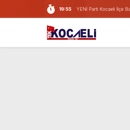
19:55
YENİ Parti Kocaeli İlçe Ba
18:02
İzmit Belediyesi’nden aç
16:24
Kocaelispor’da Başakşehir
21:59
Gölcük, Karamürsel ve Baş
21:29
Geri dönüşüm deposunda
16:20
Erdem Arcan resmen YENİ 
14:13
Doğum günü kutlamaya git
13:55
Paraf Körfez karta ilk 24
10:13
İzmit Belediyesi’ndeki usu