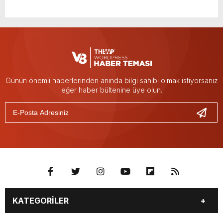
Günün önemli haberlerinden anında bilgi sahibi olmak istiyorsanız
eğer haber bültenine üye olun.
KATEGORİLER