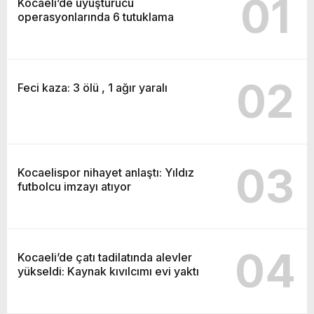
01
Kocaeli’de uyuşturucu
operasyonlarında 6 tutuklama
02
Feci kaza: 3 ölü , 1 ağır yaralı
03
Kocaelispor nihayet anlaştı: Yıldız
futbolcu imzayı atıyor
04
Kocaeli’de çatı tadilatında alevler
yükseldi: Kaynak kıvılcımı evi yaktı