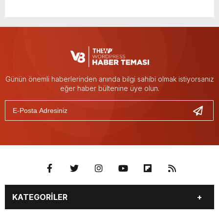
Günün önemli haberlerinden anında bilgi sahibi olmak istiyorsanız
eğer haber bültenine üye olun.
KATEGORİLER