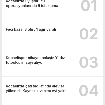
01
Kocaeli’de uyuşturucu
operasyonlarında 6 tutuklama
02
Feci kaza: 3 ölü , 1 ağır yaralı
03
Kocaelispor nihayet anlaştı: Yıldız
futbolcu imzayı atıyor
04
Kocaeli’de çatı tadilatında alevler
yükseldi: Kaynak kıvılcımı evi yaktı