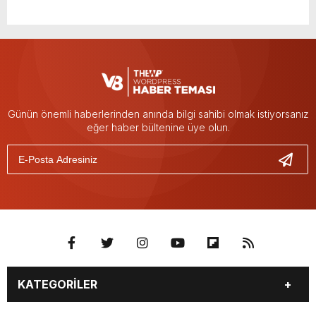
Günün önemli haberlerinden anında bilgi sahibi olmak istiyorsanız
eğer haber bültenine üye olun.
KATEGORİLER