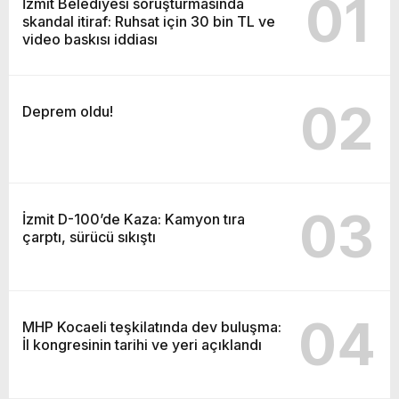
01
İzmit Belediyesi soruşturmasında
skandal itiraf: Ruhsat için 30 bin TL ve
video baskısı iddiası
02
Deprem oldu!
03
İzmit D-100’de Kaza: Kamyon tıra
çarptı, sürücü sıkıştı
04
MHP Kocaeli teşkilatında dev buluşma:
İl kongresinin tarihi ve yeri açıklandı