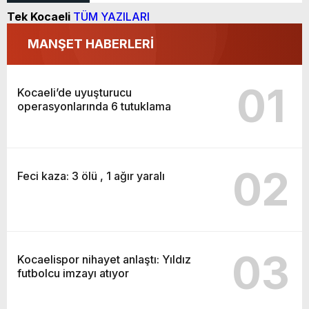
Tek Kocaeli
TÜM YAZILARI
MANŞET HABERLERİ
01
Kocaeli’de uyuşturucu
operasyonlarında 6 tutuklama
02
Feci kaza: 3 ölü , 1 ağır yaralı
03
Kocaelispor nihayet anlaştı: Yıldız
futbolcu imzayı atıyor