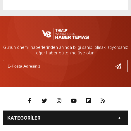
Günün önemli haberlerinden anında bilgi sahibi olmak istiyorsanız
eğer haber bültenine üye olun.
KATEGORİLER