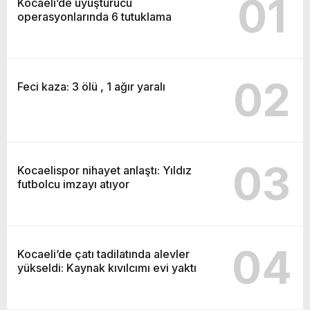
01
Kocaeli’de uyuşturucu
operasyonlarında 6 tutuklama
02
Feci kaza: 3 ölü , 1 ağır yaralı
03
Kocaelispor nihayet anlaştı: Yıldız
futbolcu imzayı atıyor
04
Kocaeli’de çatı tadilatında alevler
yükseldi: Kaynak kıvılcımı evi yaktı