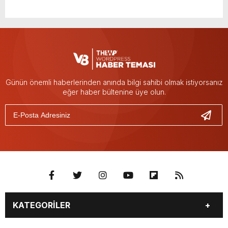
Günün önemli haberlerinden anında bilgi sahibi olmak istiyorsanız
eğer haber bültenine üye olun.
KATEGORİLER