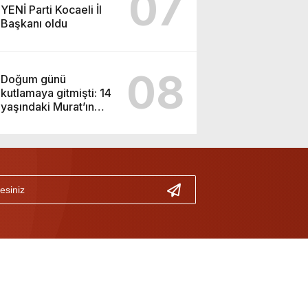
07
YENİ Parti Kocaeli İl
Başkanı oldu
08
Doğum günü
kutlamaya gitmişti: 14
yaşındaki Murat’ın
şüpheli ölümünde
korkunç gerçek