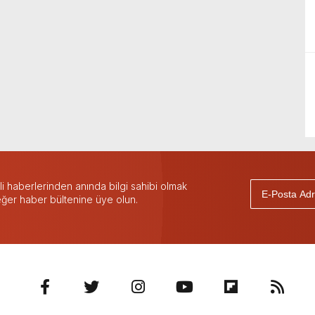
 haberlerinden anında bilgi sahibi olmak
 eğer haber bültenine üye olun.