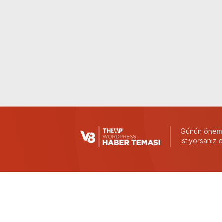
Günün önemli
istiyorsanız