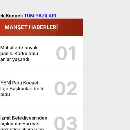
ek Kocaeli
TÜM YAZILARI
MANŞET HABERLERİ
01
Mahallede büyük
panik: Korku dolu
anlar yaşandı
02
YENİ Parti Kocaeli
İlçe Başkanları belli
oldu
03
İzmit Belediyesi’nden
açıklama: Hürriyet
gözaltına alınmadan