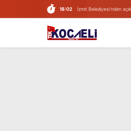
18:02
İzmit Belediyesi’nden aç
16:24
Kocaelispor’da Başakşehir
21:59
Gölcük, Karamürsel ve Baş
21:29
Geri dönüşüm deposunda
16:20
Erdem Arcan resmen YENİ 
14:13
Doğum günü kutlamaya git
13:55
Paraf Körfez karta ilk 24
12:39
Son dakika Kocaeli’de yan
23:46
Mahallede büyük panik: K