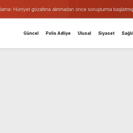
ıklama: Hürriyet gözaltına alınmadan önce soruşturma başlatmı
 maçı öncesi şok gelişme: Lisans işlemleri durduruldu!
iskele’nin su ihtiyacına dev yatırım
Güncel
Polis Adliye
Ulusal
Siyaset
Sağlı
 yangın: TEM ve D-100’de göz gözü görmedi
Parti Kocaeli İl Başkanı oldu
mişti: 14 yaşındaki Murat’ın şüpheli ölümünde korkunç gerçe
 saatte rekor başvuru
gın: Sanayi sitesinden alevler yükseliyor
orku dolu anlar yaşandı