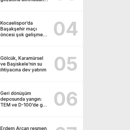
önce soruşturma
başlatmış
04
Kocaelispor’da
Başakşehir maçı
öncesi şok gelişme:
Lisans işlemleri
durduruldu!
05
Gölcük, Karamürsel
ve Başiskele’nin su
ihtiyacına dev yatırım
06
Geri dönüşüm
deposunda yangın:
TEM ve D-100’de göz
gözü görmedi
Erdem Arcan resmen