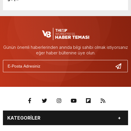
Günün önemli haberlerinden anında bilgi sahibi olmak istiyorsanız
eğer haber bültenine üye olun.
KATEGORİLER