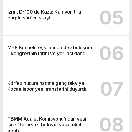
05
İzmit D-100’de Kaza: Kamyon tıra
çarptı, sürücü sıkıştı
06
MHP Kocaeli teşkilatında dev buluşma:
İl kongresinin tarihi ve yeri açıklandı
07
Körfez hücum hattına genç takviye:
Kocaelispor yeni transferini duyurdu
08
TBMM Adalet Komisyonu’ndan yeşil
ışık: ‘Terörsüz Türkiye’ yasa teklifi
geçti