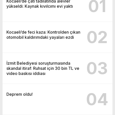
01
Kocaeli’de çatı tadilatında alevler
yükseldi: Kaynak kıvılcımı evi yaktı
02
Kocaeli’de feci kaza: Kontrolden çıkan
otomobil kaldırımdaki yayaları ezdi
03
İzmit Belediyesi soruşturmasında
skandal itiraf: Ruhsat için 30 bin TL ve
video baskısı iddiası
04
Deprem oldu!