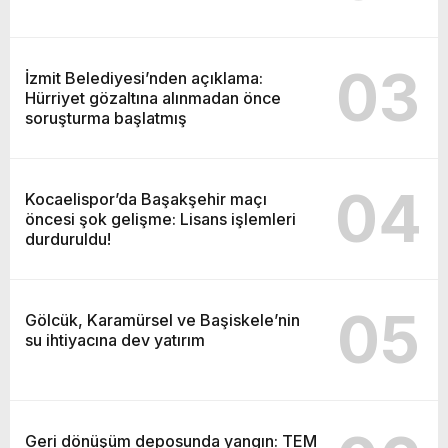
03
İzmit Belediyesi’nden açıklama:
Hürriyet gözaltına alınmadan önce
soruşturma başlatmış
04
Kocaelispor’da Başakşehir maçı
öncesi şok gelişme: Lisans işlemleri
durduruldu!
05
Gölcük, Karamürsel ve Başiskele’nin
su ihtiyacına dev yatırım
Geri dönüşüm deposunda yangın: TEM