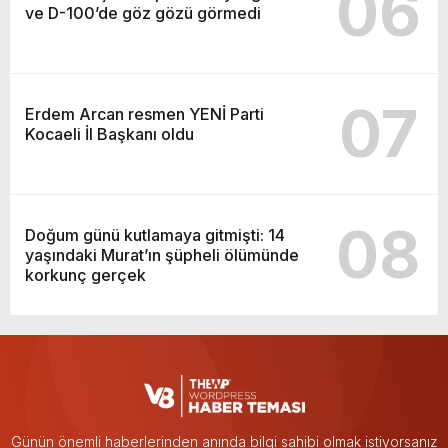
06
ve D-100’de göz gözü görmedi
07
Erdem Arcan resmen YENİ Parti
Kocaeli İl Başkanı oldu
08
Doğum günü kutlamaya gitmişti: 14
yaşındaki Murat’ın şüpheli ölümünde
korkunç gerçek
Günün önemli haberlerinden anında bilgi sahibi olmak istiyorsanız