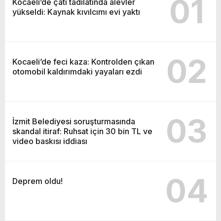
01
Kocaeli’de çatı tadilatında alevler
yükseldi: Kaynak kıvılcımı evi yaktı
02
Kocaeli’de feci kaza: Kontrolden çıkan
otomobil kaldırımdaki yayaları ezdi
03
İzmit Belediyesi soruşturmasında
skandal itiraf: Ruhsat için 30 bin TL ve
video baskısı iddiası
04
Deprem oldu!