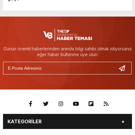
Günün önemli haberlerinden anında bilgi sahibi olmak istiyorsanız
eğer haber bültenine üye olun.
KATEGORİLER