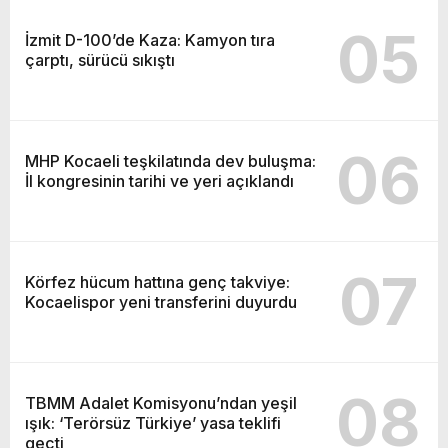
05
İzmit D-100’de Kaza: Kamyon tıra
çarptı, sürücü sıkıştı
06
MHP Kocaeli teşkilatında dev buluşma:
İl kongresinin tarihi ve yeri açıklandı
07
Körfez hücum hattına genç takviye:
Kocaelispor yeni transferini duyurdu
08
TBMM Adalet Komisyonu’ndan yeşil
ışık: ‘Terörsüz Türkiye’ yasa teklifi
geçti