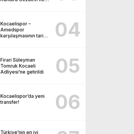
gönderildi
04
Kocaelispor –
Amedspor
karşılaşmasının tarihi
ve saati açıklandı
05
Firari Süleyman
Tomruk Kocaeli
Adliyesi’ne getirildi
06
Kocaelispor’da yeni
transfer!
Türkiye’nin en iyi