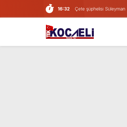
16:32
Çete şüphelisi Süleyman 
16:11
Kocaelispor – Amedspor ka
15:43
Firari Süleyman Tomruk Koc
14:40
Kocaelispor’da yeni trans
14:13
Türkiye’nin en iyi simitleri 
13:49
Sevgilisini darp eden Afga
12:57
İzmit’te iki otomobil kafa 
11:37
Kocaeli’deki yabancı dev
23:58
Kocaelispor yeni sezonu 