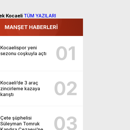
ek Kocaeli
TÜM YAZILARI
MANŞET HABERLERİ
01
Kocaelispor yeni
sezonu coşkuyla açtı
02
Kocaeli’de 3 araç
zincirleme kazaya
karıştı
03
Çete şüphelisi
Süleyman Tomruk
Kandıra Cezaevi’ne