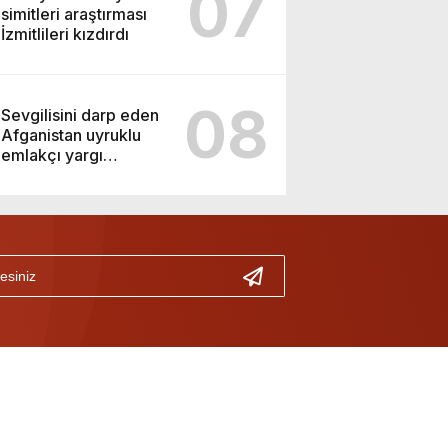
07
simitleri araştırması
İzmitlileri kızdırdı
08
Sevgilisini darp eden
Afganistan uyruklu
emlakçı yargı
kararıyla serbest
kaldı