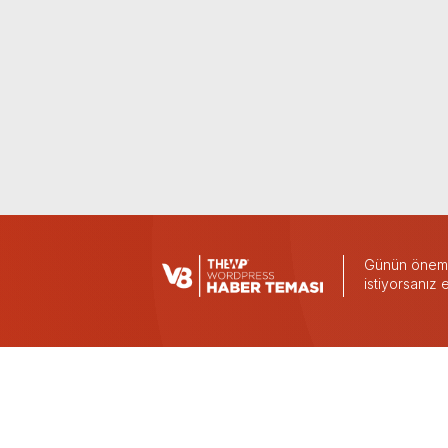
Günün önemli
istiyorsanız