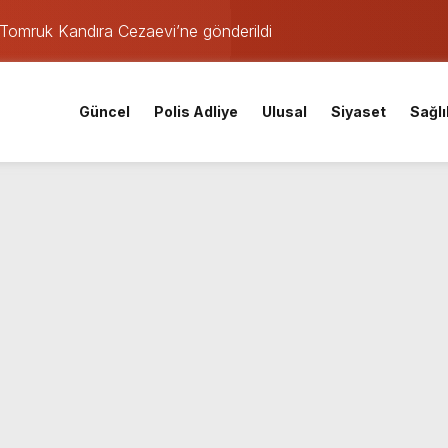
Tomruk Kandıra Cezaevi’ne gönderildi
rşılaşmasının tarihi ve saati açıklandı
aeli Adliyesi’ne getirildi
Güncel
Polis Adliye
Ulusal
Siyaset
Sağlı
fer!
araştırması İzmitlileri kızdırdı
nistan uyruklu emlakçı yargı kararıyla serbest kaldı
kafaya çarpıştı: Yaralılar var
den istihdam hamlesi: 65 bin TL’ye varan maaşla personel aran
coşkuyla açtı