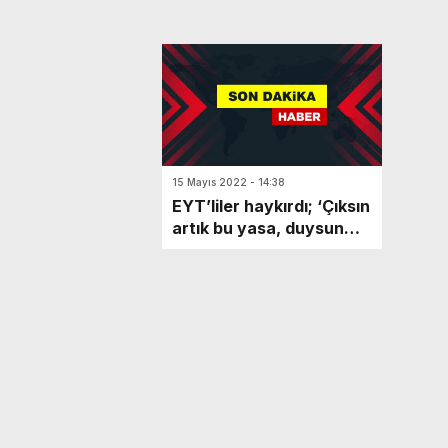
15 Mayıs 2022 - 14:38
EYT’liler haykırdı; ‘Çıksın
artık bu yasa, duysun
Ankara’