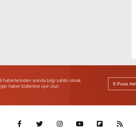
 haberlerinden anında bilgi sahibi olmak
 eğer haber bültenine üye olun.