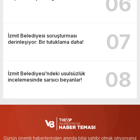
06
07
İzmit Belediyesi soruşturması
derinleşiyor: Bir tutuklama daha!
08
İzmit Belediyesi’ndeki usulsüzlük
incelemesinde sarsıcı beyanlar!
Günün önemli haberlerinden anında bilgi sahibi olmak istiyorsanız