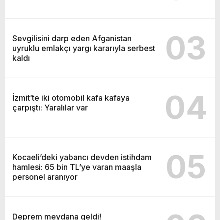
03
Sevgilisini darp eden Afganistan
uyruklu emlakçı yargı kararıyla serbest
kaldı
04
İzmit’te iki otomobil kafa kafaya
çarpıştı: Yaralılar var
05
Kocaeli’deki yabancı devden istihdam
hamlesi: 65 bin TL’ye varan maaşla
personel aranıyor
Deprem meydana geldi!