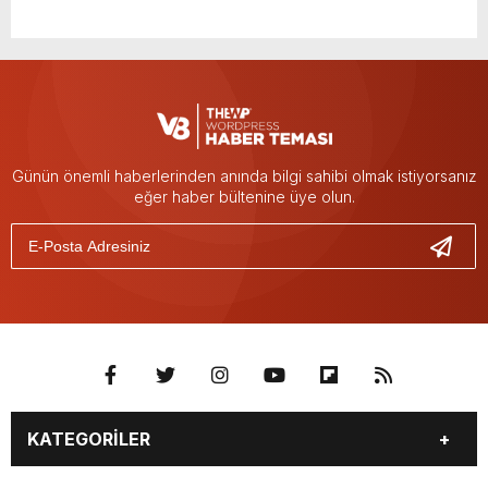
Günün önemli haberlerinden anında bilgi sahibi olmak istiyorsanız
eğer haber bültenine üye olun.
KATEGORİLER