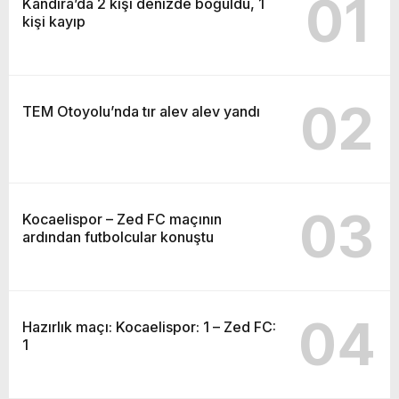
01
Kandıra’da 2 kişi denizde boğuldu, 1
kişi kayıp
02
TEM Otoyolu’nda tır alev alev yandı
03
Kocaelispor – Zed FC maçının
ardından futbolcular konuştu
04
Hazırlık maçı: Kocaelispor: 1 – Zed FC:
1