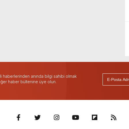
 haberlerinden anında bilgi sahibi olmak
 eğer haber bültenine üye olun.