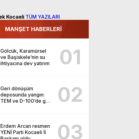
ek Kocaeli
TÜM YAZILARI
MANŞET HABERLERİ
01
Gölcük, Karamürsel
ve Başiskele’nin su
ihtiyacına dev yatırım
02
Geri dönüşüm
deposunda yangın:
TEM ve D-100’de göz
gözü görmedi
03
Erdem Arcan resmen
YENİ Parti Kocaeli İl
Başkanı oldu