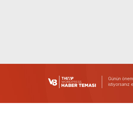
Günün önemli
istiyorsanız