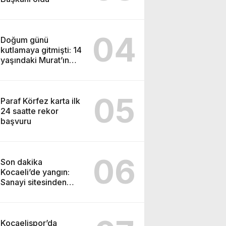
04
Doğum günü
kutlamaya gitmişti: 14
yaşındaki Murat’ın
şüpheli ölümünde
korkunç gerçek
05
Paraf Körfez karta ilk
24 saatte rekor
başvuru
06
Son dakika
Kocaeli’de yangın:
Sanayi sitesinden
alevler yükseliyor
Kocaelispor’da