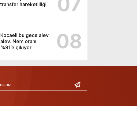
07
transfer hareketliliği
08
Kocaeli bu gece alev
alev: Nem oranı
%91’e çıkıyor