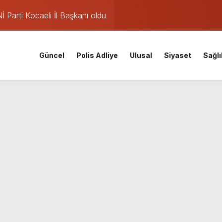
Parti Kocaeli İl Başkanı oldu
mişti: 14 yaşındaki Murat’ın şüpheli ölümünde korkunç gerçe
 saatte rekor başvuru
Güncel
Polis Adliye
Ulusal
Siyaset
Sağlı
gın: Sanayi sitesinden alevler yükseliyor
eketliliği
v: Nem oranı %91’e çıkıyor
ları iptal: Meteoroloji’den pazar günü için yağış uyarısı
nuçları açıklandı! İşte MEB 2026 sorgulama ekranı ve nakil ta
iskele’nin su ihtiyacına dev yatırım