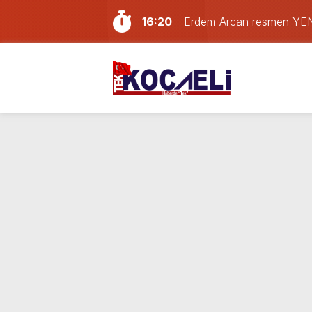
16:20
Erdem Arcan resmen YENİ 
14:13
Doğum günü kutlamaya git
13:55
Paraf Körfez karta ilk 24
12:39
Son dakika Kocaeli’de yan
11:33
Kocaelispor’da transfer har
11:17
Kocaeli bu gece alev ale
10:41
Kocaeli’de hafta sonu plan
10:02
Son Dakika: LGS tercih so
21:59
Gölcük, Karamürsel ve Baş