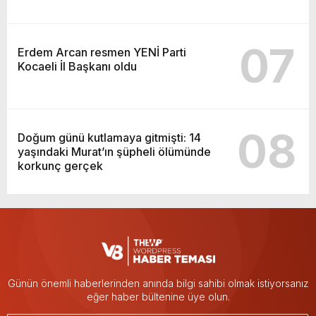
07
Erdem Arcan resmen YENİ Parti
Kocaeli İl Başkanı oldu
08
Doğum günü kutlamaya gitmişti: 14
yaşındaki Murat’ın şüpheli ölümünde
korkunç gerçek
Günün önemli haberlerinden anında bilgi sahibi olmak istiyorsanız
eğer haber bültenine üye olun.