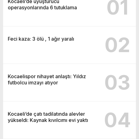
01
Kocaeli’de uyuşturucu
operasyonlarında 6 tutuklama
02
Feci kaza: 3 ölü , 1 ağır yaralı
03
Kocaelispor nihayet anlaştı: Yıldız
futbolcu imzayı atıyor
04
Kocaeli’de çatı tadilatında alevler
yükseldi: Kaynak kıvılcımı evi yaktı