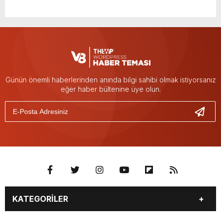
Günün önemli haberlerinden anında bilgi sahibi olmak istiyorsanız
eğer haber bültenine üye olun.
KATEGORİLER