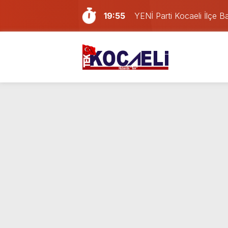
19:55
YENİ Parti Kocaeli İlçe Ba
18:02
İzmit Belediyesi’nden aç
16:24
Kocaelispor’da Başakşehir
21:59
Gölcük, Karamürsel ve Baş
21:29
Geri dönüşüm deposunda
16:20
Erdem Arcan resmen YENİ 
14:13
Doğum günü kutlamaya git
13:55
Paraf Körfez karta ilk 24
10:13
İzmit Belediyesi’ndeki usu