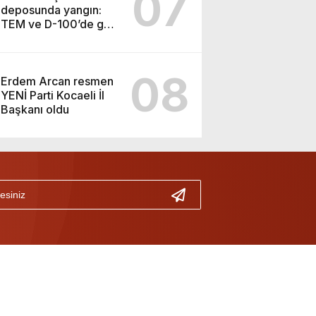
07
deposunda yangın:
TEM ve D-100’de göz
gözü görmedi
08
Erdem Arcan resmen
YENİ Parti Kocaeli İl
Başkanı oldu