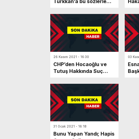
Türkkan’a bu sözlerle
Haka
tepki gösterdi
Tutu
26 Kasım 2021 - 16:30
03 Kas
CHP’den Hocaoğlu ve
Esna
Tutuş Hakkında Suç
Başk
Duyurusu
Gaze
31 Ocak 2021 - 16:18
Bunu Yapan Yandı; Hapis