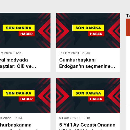
T
ım 2025 - 12:40
14 Ekim 2024 - 21:35
yal medyada
Cumhurbaşkanı
aştılar: Ölü ve
Erdoğan’ın seçmenine
nlarına hakaret
yönelik hakarete ceza
er
k 2022 - 14:53
04 Ocak 2022 - 0:19
hurbaşkanına
5 Yıl 1 Ay Cezası Onanan