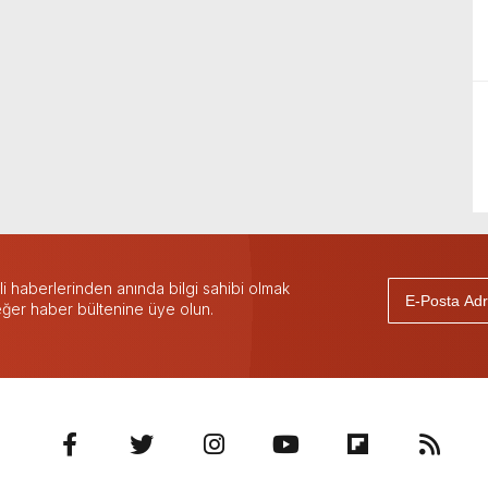
 haberlerinden anında bilgi sahibi olmak
 eğer haber bültenine üye olun.