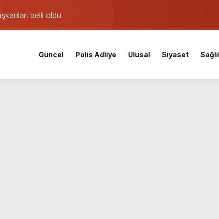
şkanları belli oldu
ıklama: Hürriyet gözaltına alınmadan önce soruşturma başlatmı
 maçı öncesi şok gelişme: Lisans işlemleri durduruldu!
Güncel
Polis Adliye
Ulusal
Siyaset
Sağlı
iskele’nin su ihtiyacına dev yatırım
 yangın: TEM ve D-100’de göz gözü görmedi
Parti Kocaeli İl Başkanı oldu
mişti: 14 yaşındaki Murat’ın şüpheli ölümünde korkunç gerçe
 saatte rekor başvuru
lsüzlük incelemesinde sarsıcı beyanlar!