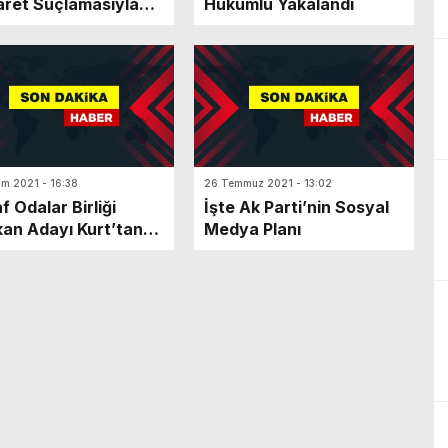
ret Suçlamasıyla
Hükümlü Yakalandı
klandı
ım 2021 - 16:38
26 Temmuz 2021 - 13:02
f Odalar Birliği
İşte Ak Parti’nin Sosyal
an Adayı Kurt’tan
Medya Planı
teciye Hakaret