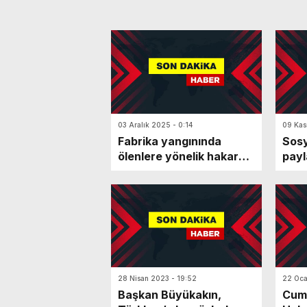
03 Aralık 2025 - 0:14
09 Kas
Fabrika yangınında
Sos
ölenlere yönelik hakaret
payl
içerikli paylaşıma 2
yakı
tutuklama
ettil
28 Nisan 2023 - 19:52
22 Oca
Başkan Büyükakın,
Cum