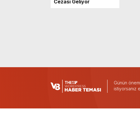
Cezası Geliyor
Günün önemli
istiyorsanız