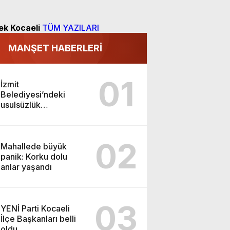
ek Kocaeli
TÜM YAZILARI
MANŞET HABERLERİ
01
İzmit
Belediyesi’ndeki
usulsüzlük
incelemesinde sarsıcı
beyanlar!
02
Mahallede büyük
panik: Korku dolu
anlar yaşandı
03
YENİ Parti Kocaeli
İlçe Başkanları belli
oldu