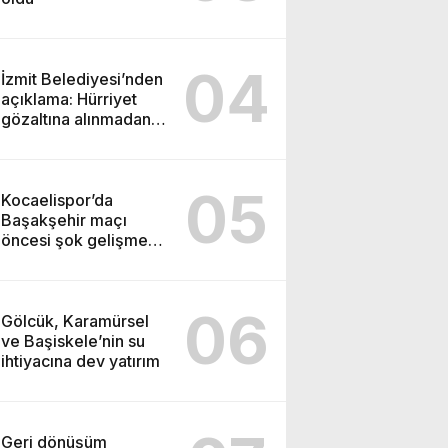
04
İzmit Belediyesi’nden
açıklama: Hürriyet
gözaltına alınmadan
önce soruşturma
başlatmış
05
Kocaelispor’da
Başakşehir maçı
öncesi şok gelişme:
Lisans işlemleri
durduruldu!
06
Gölcük, Karamürsel
ve Başiskele’nin su
ihtiyacına dev yatırım
Geri dönüşüm