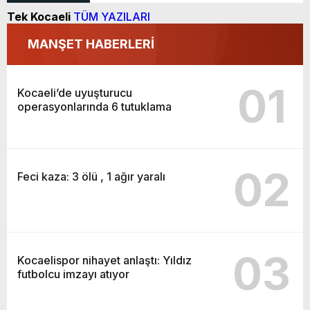
Tek Kocaeli
TÜM YAZILARI
MANŞET HABERLERİ
01
Kocaeli’de uyuşturucu
operasyonlarında 6 tutuklama
02
Feci kaza: 3 ölü , 1 ağır yaralı
03
Kocaelispor nihayet anlaştı: Yıldız
futbolcu imzayı atıyor