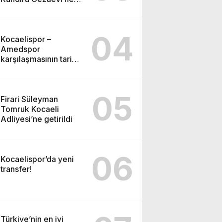
gönderildi
04
Kocaelispor –
Amedspor
karşılaşmasının tarihi
ve saati açıklandı
05
Firari Süleyman
Tomruk Kocaeli
Adliyesi’ne getirildi
06
Kocaelispor’da yeni
transfer!
Türkiye’nin en iyi