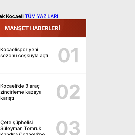
ek Kocaeli
TÜM YAZILARI
MANŞET HABERLERİ
01
Kocaelispor yeni
sezonu coşkuyla açtı
02
Kocaeli’de 3 araç
zincirleme kazaya
karıştı
03
Çete şüphelisi
Süleyman Tomruk
Kandıra Cezaevi’ne