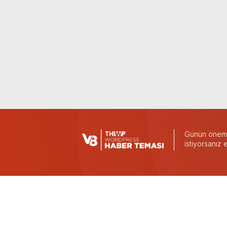
Günün önemli
istiyorsanız