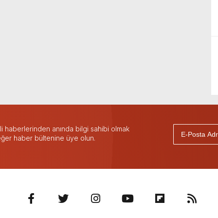
 haberlerinden anında bilgi sahibi olmak
 eğer haber bültenine üye olun.