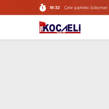
16:32
Çete şüphelisi Süleyman 
16:11
Kocaelispor – Amedspor ka
15:43
Firari Süleyman Tomruk Koc
14:40
Kocaelispor’da yeni trans
14:13
Türkiye’nin en iyi simitleri 
13:49
Sevgilisini darp eden Afga
12:57
İzmit’te iki otomobil kafa 
11:37
Kocaeli’deki yabancı dev
23:58
Kocaelispor yeni sezonu 