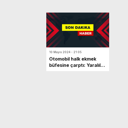
10 Mayıs 2024 - 21:05
Otomobil halk ekmek
büfesine çarptı: Yaralılar
var