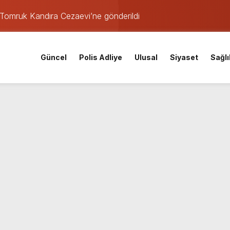
Tomruk Kandıra Cezaevi’ne gönderildi
rşılaşmasının tarihi ve saati açıklandı
aeli Adliyesi’ne getirildi
Güncel
Polis Adliye
Ulusal
Siyaset
Sağlı
fer!
araştırması İzmitlileri kızdırdı
nistan uyruklu emlakçı yargı kararıyla serbest kaldı
kafaya çarpıştı: Yaralılar var
den istihdam hamlesi: 65 bin TL’ye varan maaşla personel aran
coşkuyla açtı