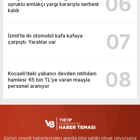
06
uyruklu emlakçı yargı kararıyla serbest
kaldı
07
İzmit’te iki otomobil kafa kafaya
çarpıştı: Yaralılar var
08
Kocaeli’deki yabancı devden istihdam
hamlesi: 65 bin TL’ye varan maaşla
personel aranıyor
Günün önemli haberlerinden anında bilgi sahibi olmak istiyorsanız