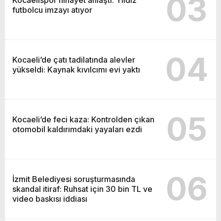
03
Kocaelispor nihayet anlaştı: Yıldız
futbolcu imzayı atıyor
04
Kocaeli’de çatı tadilatında alevler
yükseldi: Kaynak kıvılcımı evi yaktı
05
Kocaeli’de feci kaza: Kontrolden çıkan
otomobil kaldırımdaki yayaları ezdi
06
İzmit Belediyesi soruşturmasında
skandal itiraf: Ruhsat için 30 bin TL ve
video baskısı iddiası