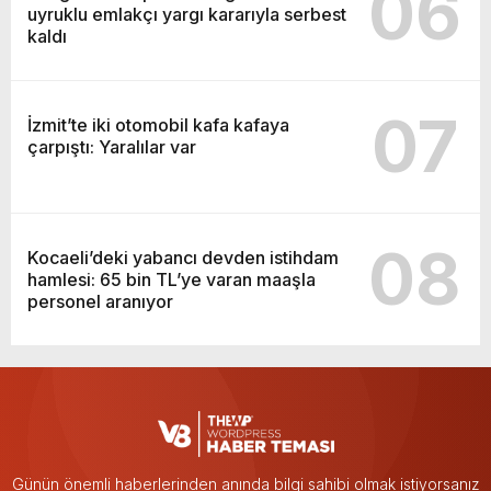
06
uyruklu emlakçı yargı kararıyla serbest
kaldı
07
İzmit’te iki otomobil kafa kafaya
çarpıştı: Yaralılar var
08
Kocaeli’deki yabancı devden istihdam
hamlesi: 65 bin TL’ye varan maaşla
personel aranıyor
Günün önemli haberlerinden anında bilgi sahibi olmak istiyorsanız