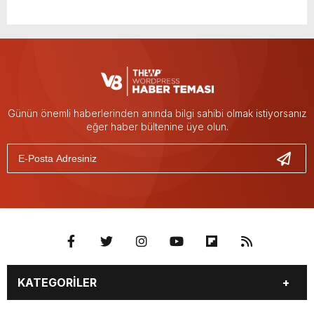
Günün önemli haberlerinden anında bilgi sahibi olmak istiyorsanız
eğer haber bültenine üye olun.
KATEGORİLER