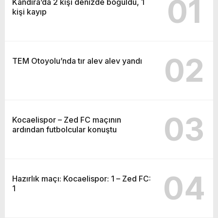
01
Kandıra’da 2 kişi denizde boğuldu, 1
kişi kayıp
02
TEM Otoyolu’nda tır alev alev yandı
03
Kocaelispor – Zed FC maçının
ardından futbolcular konuştu
04
Hazırlık maçı: Kocaelispor: 1 – Zed FC:
1