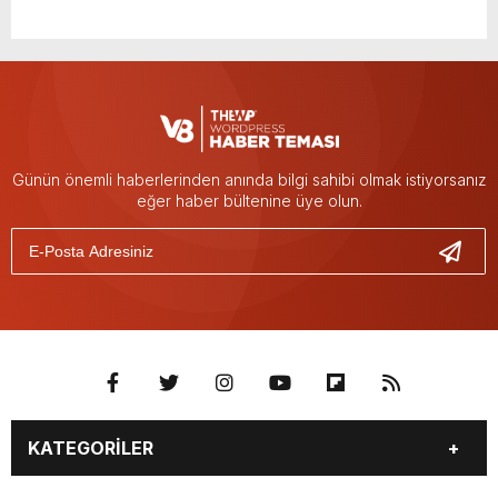
Günün önemli haberlerinden anında bilgi sahibi olmak istiyorsanız
eğer haber bültenine üye olun.
KATEGORİLER