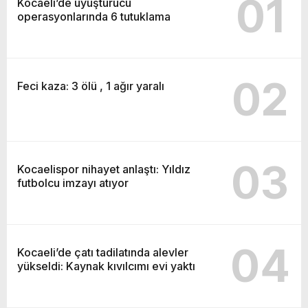
01
Kocaeli’de uyuşturucu
operasyonlarında 6 tutuklama
02
Feci kaza: 3 ölü , 1 ağır yaralı
03
Kocaelispor nihayet anlaştı: Yıldız
futbolcu imzayı atıyor
04
Kocaeli’de çatı tadilatında alevler
yükseldi: Kaynak kıvılcımı evi yaktı