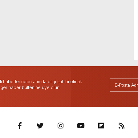
 haberlerinden anında bilgi sahibi olmak
 eğer haber bültenine üye olun.