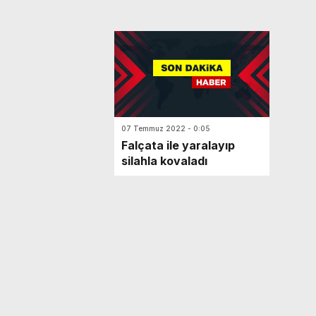
07 Temmuz 2022 - 0:05
Falçata ile yaralayıp
silahla kovaladı