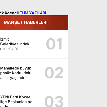
ek Kocaeli
TÜM YAZILARI
MANŞET HABERLERİ
01
İzmit
Belediyesi’ndeki
usulsüzlük
incelemesinde sarsıcı
beyanlar!
02
Mahallede büyük
panik: Korku dolu
anlar yaşandı
03
YENİ Parti Kocaeli
İlçe Başkanları belli
oldu