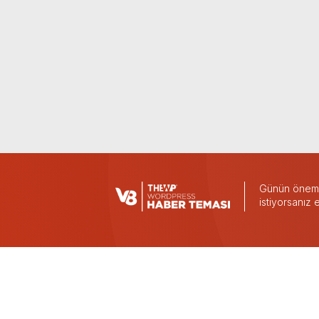
Günün önemli
istiyorsanız