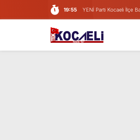
19:55
YENİ Parti Kocaeli İlçe Ba
18:02
İzmit Belediyesi’nden aç
16:24
Kocaelispor’da Başakşehir
21:59
Gölcük, Karamürsel ve Baş
21:29
Geri dönüşüm deposunda
16:20
Erdem Arcan resmen YENİ 
14:13
Doğum günü kutlamaya git
13:55
Paraf Körfez karta ilk 24
10:13
İzmit Belediyesi’ndeki usu