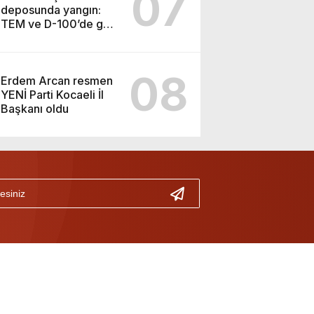
07
deposunda yangın:
TEM ve D-100’de göz
gözü görmedi
08
Erdem Arcan resmen
YENİ Parti Kocaeli İl
Başkanı oldu