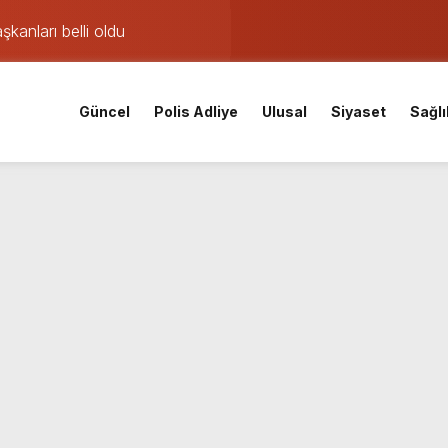
şkanları belli oldu
ıklama: Hürriyet gözaltına alınmadan önce soruşturma başlatmı
 maçı öncesi şok gelişme: Lisans işlemleri durduruldu!
Güncel
Polis Adliye
Ulusal
Siyaset
Sağlı
iskele’nin su ihtiyacına dev yatırım
 yangın: TEM ve D-100’de göz gözü görmedi
Parti Kocaeli İl Başkanı oldu
mişti: 14 yaşındaki Murat’ın şüpheli ölümünde korkunç gerçe
 saatte rekor başvuru
lsüzlük incelemesinde sarsıcı beyanlar!