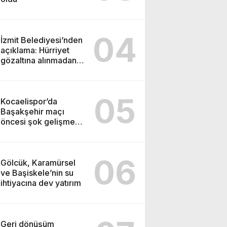
04
İzmit Belediyesi’nden
açıklama: Hürriyet
gözaltına alınmadan
önce soruşturma
başlatmış
05
Kocaelispor’da
Başakşehir maçı
öncesi şok gelişme:
Lisans işlemleri
durduruldu!
06
Gölcük, Karamürsel
ve Başiskele’nin su
ihtiyacına dev yatırım
Geri dönüşüm