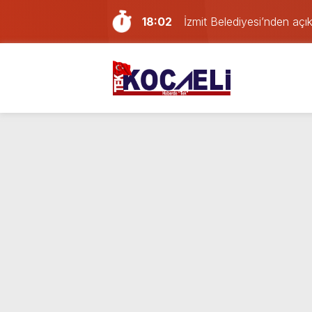
18:02
İzmit Belediyesi’nden aç
16:24
Kocaelispor’da Başakşehir
21:59
Gölcük, Karamürsel ve Baş
21:29
Geri dönüşüm deposunda
16:20
Erdem Arcan resmen YENİ 
14:13
Doğum günü kutlamaya git
13:55
Paraf Körfez karta ilk 24
12:39
Son dakika Kocaeli’de yan
23:46
Mahallede büyük panik: K