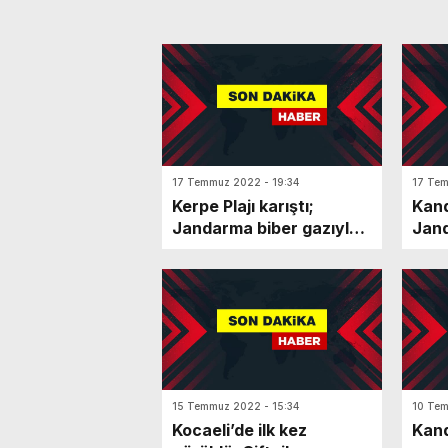
17 Temmuz 2022 - 19:34
17 Tem
Kerpe Plajı karıştı;
Kand
Jandarma biber gazıyla
Jan
müdahale etti
bast
15 Temmuz 2022 - 15:34
10 Tem
Kocaeli’de ilk kez
Kand