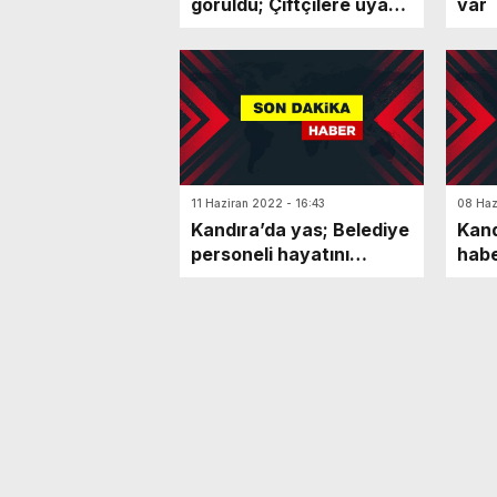
görüldü; Çiftçilere uyarı,
var
dikkat!
11 Haziran 2022 - 16:43
08 Haz
Kandıra’da yas; Belediye
Kand
personeli hayatını
hab
kaybetti