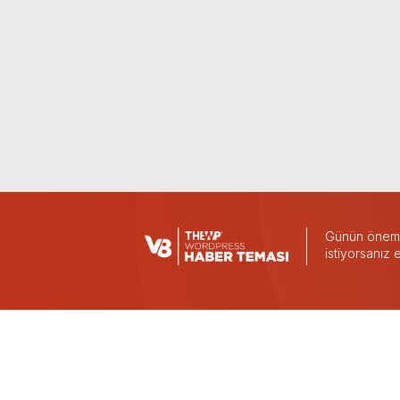
Günün önemli
istiyorsanız