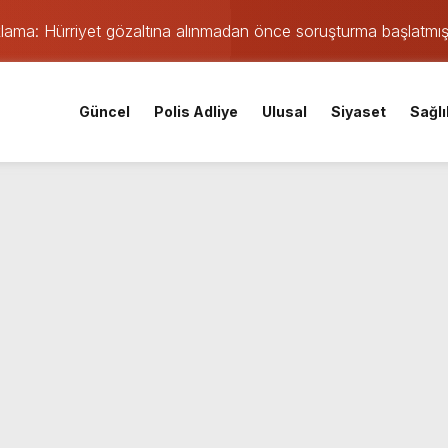
ıklama: Hürriyet gözaltına alınmadan önce soruşturma başlatmı
 maçı öncesi şok gelişme: Lisans işlemleri durduruldu!
iskele’nin su ihtiyacına dev yatırım
Güncel
Polis Adliye
Ulusal
Siyaset
Sağlı
 yangın: TEM ve D-100’de göz gözü görmedi
Parti Kocaeli İl Başkanı oldu
mişti: 14 yaşındaki Murat’ın şüpheli ölümünde korkunç gerçe
 saatte rekor başvuru
gın: Sanayi sitesinden alevler yükseliyor
orku dolu anlar yaşandı