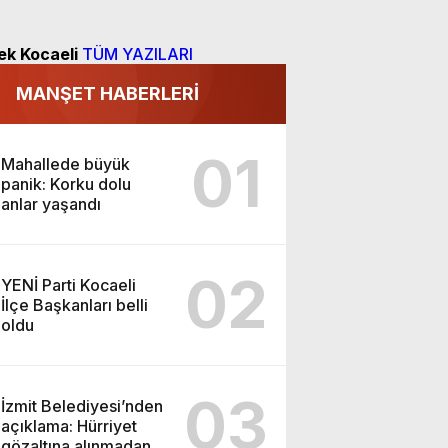
ek Kocaeli
TÜM YAZILARI
MANŞET HABERLERİ
01
Mahallede büyük
panik: Korku dolu
anlar yaşandı
02
YENİ Parti Kocaeli
İlçe Başkanları belli
oldu
03
İzmit Belediyesi’nden
açıklama: Hürriyet
gözaltına alınmadan