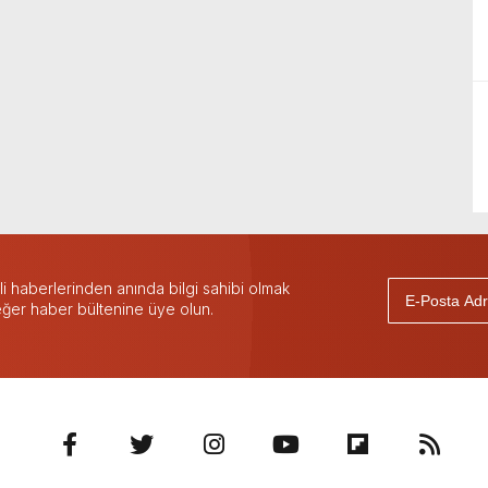
 haberlerinden anında bilgi sahibi olmak
 eğer haber bültenine üye olun.