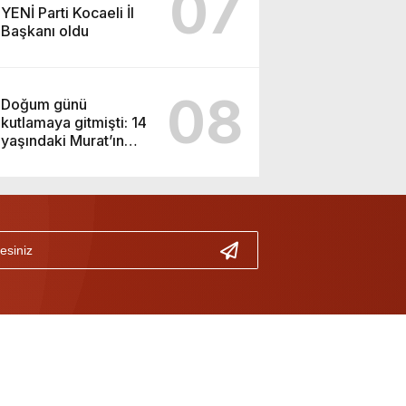
07
YENİ Parti Kocaeli İl
Başkanı oldu
08
Doğum günü
kutlamaya gitmişti: 14
yaşındaki Murat’ın
şüpheli ölümünde
korkunç gerçek