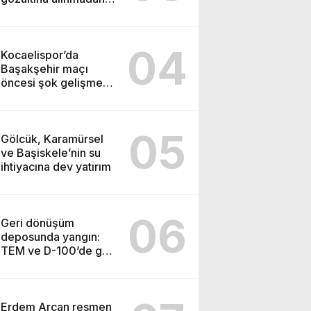
önce soruşturma
başlatmış
04
Kocaelispor’da
Başakşehir maçı
öncesi şok gelişme:
Lisans işlemleri
durduruldu!
05
Gölcük, Karamürsel
ve Başiskele’nin su
ihtiyacına dev yatırım
06
Geri dönüşüm
deposunda yangın:
TEM ve D-100’de göz
gözü görmedi
Erdem Arcan resmen