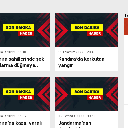
T
muz 2022 - 16:10
16 Temmuz 2022 - 20:46
ıra sahillerinde şok!
Kandıra’da korkutan
darma düğmeye
yangın
ı
muz 2022 - 15:07
05 Temmuz 2022 - 19:59
ıra’da kaza; yaralı
Jandarma’dan