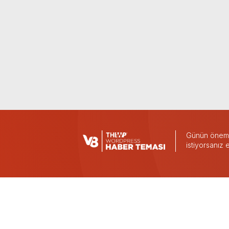
Günün önemli
istiyorsanız