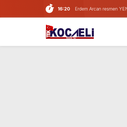
16:20
Erdem Arcan resmen YENİ 
14:13
Doğum günü kutlamaya git
13:55
Paraf Körfez karta ilk 24
12:39
Son dakika Kocaeli’de yan
11:33
Kocaelispor’da transfer har
11:17
Kocaeli bu gece alev ale
10:41
Kocaeli’de hafta sonu plan
10:02
Son Dakika: LGS tercih so
21:59
Gölcük, Karamürsel ve Baş