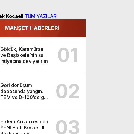
ek Kocaeli
TÜM YAZILARI
MANŞET HABERLERİ
01
Gölcük, Karamürsel
ve Başiskele’nin su
ihtiyacına dev yatırım
02
Geri dönüşüm
deposunda yangın:
TEM ve D-100’de göz
gözü görmedi
03
Erdem Arcan resmen
YENİ Parti Kocaeli İl
Başkanı oldu