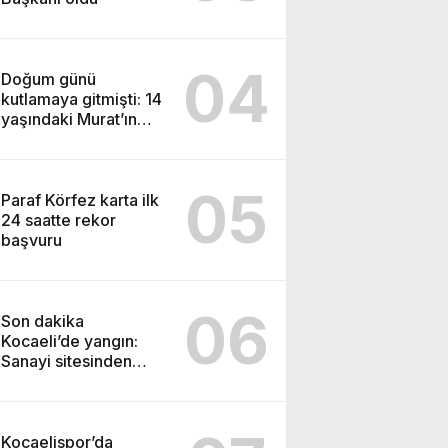
04
Doğum günü
kutlamaya gitmişti: 14
yaşındaki Murat’ın
şüpheli ölümünde
korkunç gerçek
05
Paraf Körfez karta ilk
24 saatte rekor
başvuru
06
Son dakika
Kocaeli’de yangın:
Sanayi sitesinden
alevler yükseliyor
Kocaelispor’da