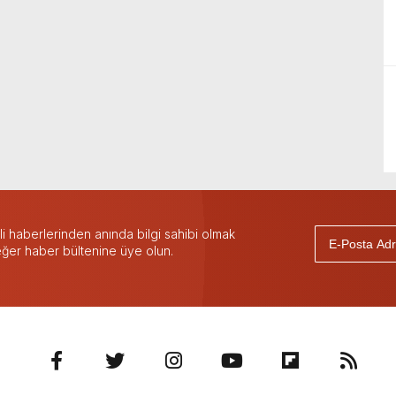
 haberlerinden anında bilgi sahibi olmak
 eğer haber bültenine üye olun.