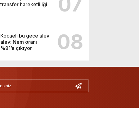
07
transfer hareketliliği
08
Kocaeli bu gece alev
alev: Nem oranı
%91’e çıkıyor