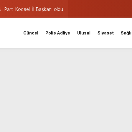
Parti Kocaeli İl Başkanı oldu
mişti: 14 yaşındaki Murat’ın şüpheli ölümünde korkunç gerçe
 saatte rekor başvuru
Güncel
Polis Adliye
Ulusal
Siyaset
Sağlı
gın: Sanayi sitesinden alevler yükseliyor
eketliliği
v: Nem oranı %91’e çıkıyor
ları iptal: Meteoroloji’den pazar günü için yağış uyarısı
nuçları açıklandı! İşte MEB 2026 sorgulama ekranı ve nakil ta
iskele’nin su ihtiyacına dev yatırım