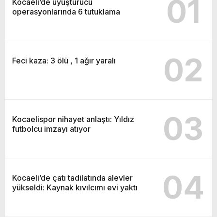
01
Kocaeli’de uyuşturucu
operasyonlarında 6 tutuklama
02
Feci kaza: 3 ölü , 1 ağır yaralı
03
Kocaelispor nihayet anlaştı: Yıldız
futbolcu imzayı atıyor
04
Kocaeli’de çatı tadilatında alevler
yükseldi: Kaynak kıvılcımı evi yaktı