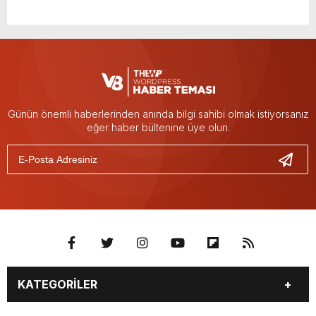
Günün önemli haberlerinden anında bilgi sahibi olmak istiyorsanız
eğer haber bültenine üye olun.
KATEGORİLER