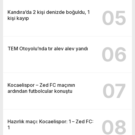
05
Kandıra’da 2 kişi denizde boğuldu, 1
kişi kayıp
06
TEM Otoyolu’nda tır alev alev yandı
07
Kocaelispor – Zed FC maçının
ardından futbolcular konuştu
08
Hazırlık maçı: Kocaelispor: 1 – Zed FC:
1