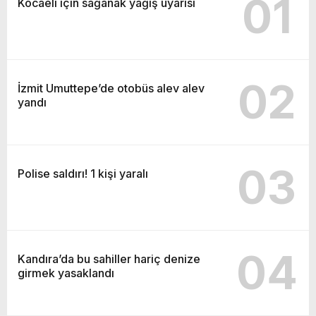
01
Kocaeli için sağanak yağış uyarısı
02
İzmit Umuttepe’de otobüs alev alev
yandı
03
Polise saldırı! 1 kişi yaralı
04
Kandıra’da bu sahiller hariç denize
girmek yasaklandı