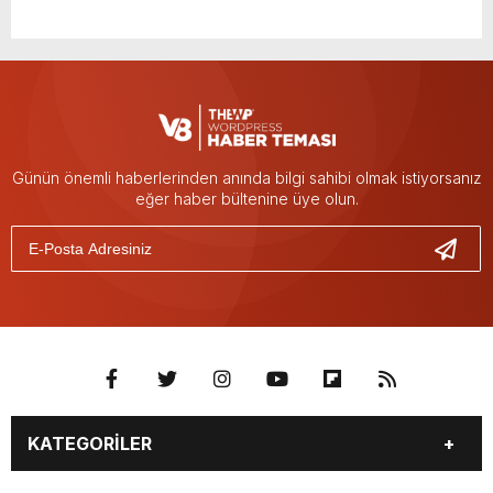
Günün önemli haberlerinden anında bilgi sahibi olmak istiyorsanız
eğer haber bültenine üye olun.
KATEGORİLER