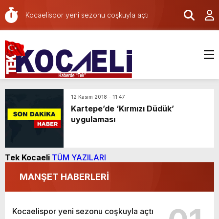
Kocaelispor yeni sezonu coşkuyla açtı
Kocaeli’de 3 a
12 Kasım 2018 - 11:47
Kartepe’de ‘Kırmızı Düdük’
uygulaması
Tek Kocaeli
TÜM YAZILARI
MANŞET HABERLERİ
Kocaelispor yeni sezonu coşkuyla açtı