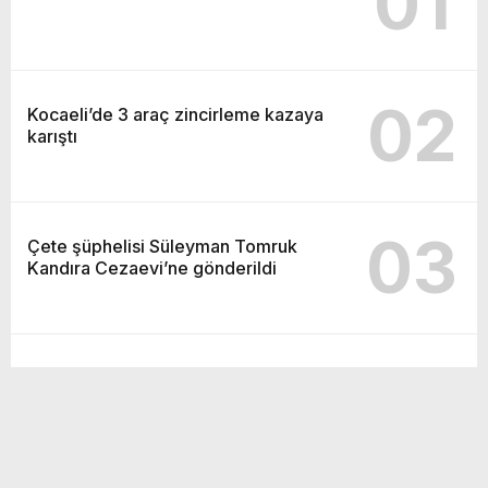
01
02
Kocaeli’de 3 araç zincirleme kazaya
karıştı
03
Çete şüphelisi Süleyman Tomruk
Kandıra Cezaevi’ne gönderildi