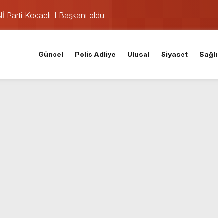
Parti Kocaeli İl Başkanı oldu
mişti: 14 yaşındaki Murat’ın şüpheli ölümünde korkunç gerçe
 saatte rekor başvuru
Güncel
Polis Adliye
Ulusal
Siyaset
Sağlı
gın: Sanayi sitesinden alevler yükseliyor
eketliliği
v: Nem oranı %91’e çıkıyor
ları iptal: Meteoroloji’den pazar günü için yağış uyarısı
nuçları açıklandı! İşte MEB 2026 sorgulama ekranı ve nakil ta
iskele’nin su ihtiyacına dev yatırım