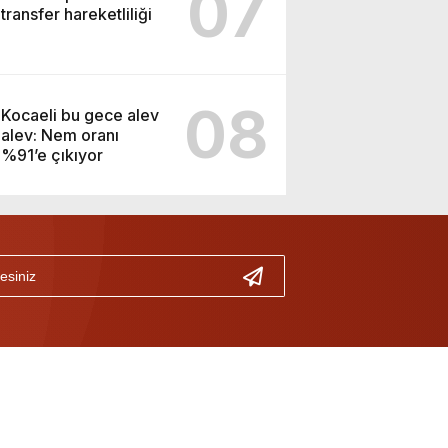
07
transfer hareketliliği
08
Kocaeli bu gece alev
alev: Nem oranı
%91’e çıkıyor