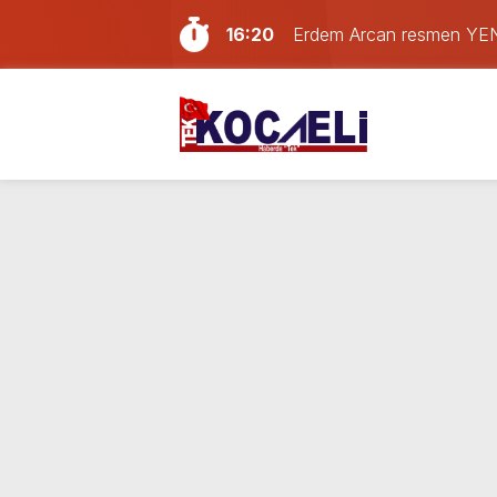
16:20
Erdem Arcan resmen YENİ 
14:13
Doğum günü kutlamaya git
13:55
Paraf Körfez karta ilk 24
12:39
Son dakika Kocaeli’de yan
11:33
Kocaelispor’da transfer har
11:17
Kocaeli bu gece alev ale
10:41
Kocaeli’de hafta sonu plan
10:02
Son Dakika: LGS tercih so
21:59
Gölcük, Karamürsel ve Baş