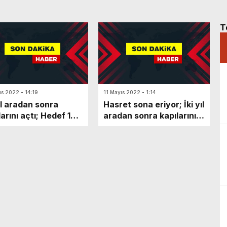
T
ıs 2022 - 14:19
11 Mayıs 2022 - 1:14
yıl aradan sonra
Hasret sona eriyor; İki yıl
larını açtı; Hedef 1
aradan sonra kapılarını
on kişi….
açıyor