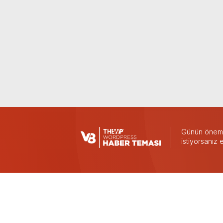
Günün önemli
istiyorsanız