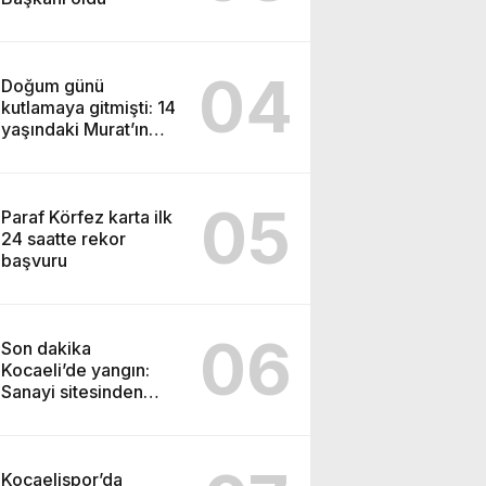
04
Doğum günü
kutlamaya gitmişti: 14
yaşındaki Murat’ın
şüpheli ölümünde
korkunç gerçek
05
Paraf Körfez karta ilk
24 saatte rekor
başvuru
06
Son dakika
Kocaeli’de yangın:
Sanayi sitesinden
alevler yükseliyor
Kocaelispor’da