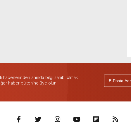
 haberlerinden anında bilgi sahibi olmak
 eğer haber bültenine üye olun.