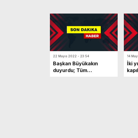
22 Mayıs 2022 - 23:54
14 May
Başkan Büyükakın
İki 
duyurdu; Tüm
kapı
zamanların rekoru kırıldı
mily