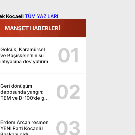
ek Kocaeli
TÜM YAZILARI
MANŞET HABERLERİ
01
Gölcük, Karamürsel
ve Başiskele’nin su
ihtiyacına dev yatırım
02
Geri dönüşüm
deposunda yangın:
TEM ve D-100’de göz
gözü görmedi
03
Erdem Arcan resmen
YENİ Parti Kocaeli İl
Başkanı oldu