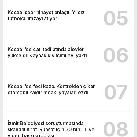
05
Kocaelispor nihayet anlaştı: Yıldız
futbolcu imzayı atıyor
06
Kocaeli’de çatı tadilatında alevler
yükseldi: Kaynak kıvılcımı evi yaktı
07
Kocaeli’de feci kaza: Kontrolden çıkan
otomobil kaldırımdaki yayaları ezdi
08
İzmit Belediyesi soruşturmasında
skandal itiraf: Ruhsat için 30 bin TL ve
video baskısı iddiası