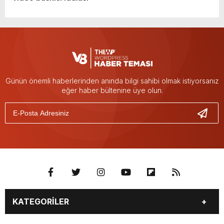
Günün önemli haberlerinden anında bilgi sahibi olmak istiyorsanız
eğer haber bültenine üye olun.
KATEGORİLER