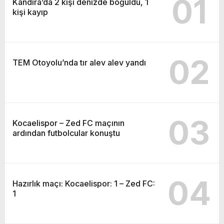
01
Kandıra’da 2 kişi denizde boğuldu, 1
kişi kayıp
02
TEM Otoyolu’nda tır alev alev yandı
03
Kocaelispor – Zed FC maçının
ardından futbolcular konuştu
04
Hazırlık maçı: Kocaelispor: 1 – Zed FC:
1