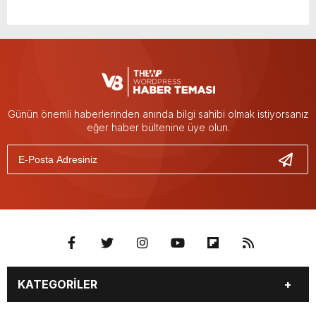
Günün önemli haberlerinden anında bilgi sahibi olmak istiyorsanız
eğer haber bültenine üye olun.
KATEGORİLER